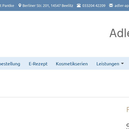
t Pantke
Berliner Str. 201, 14547 Beelitz
033204 42209
adler-ap
Adl
bestellung
E-Rezept
Kosmetikserien
Leistungen
G