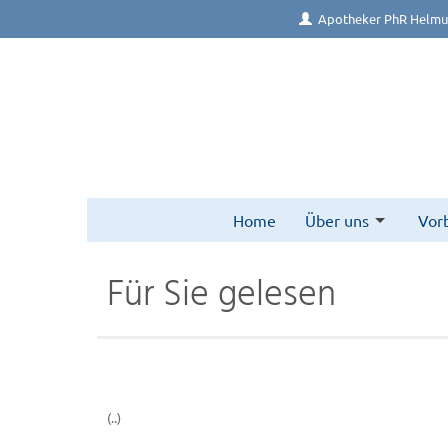
Apotheker PhR Helmu
Home
Über uns
Vor
Für Sie gelesen
(..)