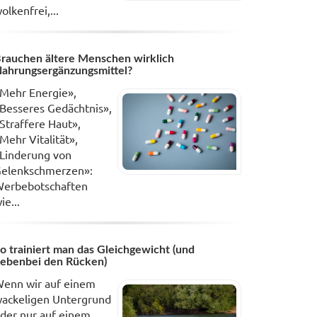
olkenfrei,...
rauchen ältere Menschen wirklich
ahrungsergänzungsmittel?
Mehr Energie»,
Besseres Gedächtnis»,
Straffere Haut»,
Mehr Vitalität»,
Linderung von
elenkschmerzen»:
erbebotschaften
ie...
o trainiert man das Gleichgewicht (und
ebenbei den Rücken)
enn wir auf einem
ackeligen Untergrund
der nur auf einem