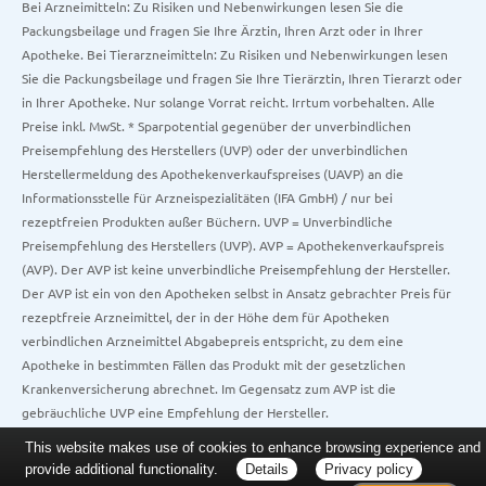
Bei Arzneimitteln: Zu Risiken und Nebenwirkungen lesen Sie die
Packungsbeilage und fragen Sie Ihre Ärztin, Ihren Arzt oder in Ihrer
Apotheke. Bei Tierarzneimitteln: Zu Risiken und Nebenwirkungen lesen
Sie die Packungsbeilage und fragen Sie Ihre Tierärztin, Ihren Tierarzt oder
in Ihrer Apotheke. Nur solange Vorrat reicht. Irrtum vorbehalten. Alle
Preise inkl. MwSt. * Sparpotential gegenüber der unverbindlichen
Preisempfehlung des Herstellers (UVP) oder der unverbindlichen
Herstellermeldung des Apothekenverkaufspreises (UAVP) an die
Informationsstelle für Arzneispezialitäten (IFA GmbH) / nur bei
rezeptfreien Produkten außer Büchern. UVP = Unverbindliche
Preisempfehlung des Herstellers (UVP). AVP = Apothekenverkaufspreis
(AVP). Der AVP ist keine unverbindliche Preisempfehlung der Hersteller.
Der AVP ist ein von den Apotheken selbst in Ansatz gebrachter Preis für
rezeptfreie Arzneimittel, der in der Höhe dem für Apotheken
verbindlichen Arzneimittel Abgabepreis entspricht, zu dem eine
Apotheke in bestimmten Fällen das Produkt mit der gesetzlichen
Krankenversicherung abrechnet. Im Gegensatz zum AVP ist die
gebräuchliche UVP eine Empfehlung der Hersteller.
This website makes use of cookies to enhance browsing experience and
provide additional functionality.
Details
Privacy policy