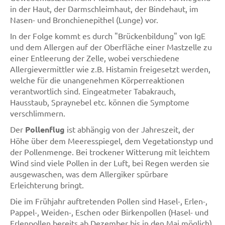
in der Haut, der Darmschleimhaut, der Bindehaut, im
Nasen- und Bronchienepithel (Lunge) vor.
In der Folge kommt es durch "Brückenbildung" von IgE
und dem Allergen auf der Oberfläche einer Mastzelle zu
einer Entleerung der Zelle, wobei verschiedene
Allergievermittler wie z.B. Histamin freigesetzt werden,
welche für die unangenehmen Körperreaktionen
verantwortlich sind. Eingeatmeter Tabakrauch,
Hausstaub, Spraynebel etc. können die Symptome
verschlimmern.
Der
Pollenflug
ist abhängig von der Jahreszeit, der
Höhe über dem Meeresspiegel, dem Vegetationstyp und
der Pollenmenge. Bei trockener Witterung mit leichtem
Wind sind viele Pollen in der Luft, bei Regen werden sie
ausgewaschen, was dem Allergiker spürbare
Erleichterung bringt.
Die im Frühjahr auftretenden Pollen sind Hasel-, Erlen-,
Pappel-, Weiden-, Eschen oder Birkenpollen (Hasel- und
Erlenpollen bereits ab Dezember bis in den Mai möglich).