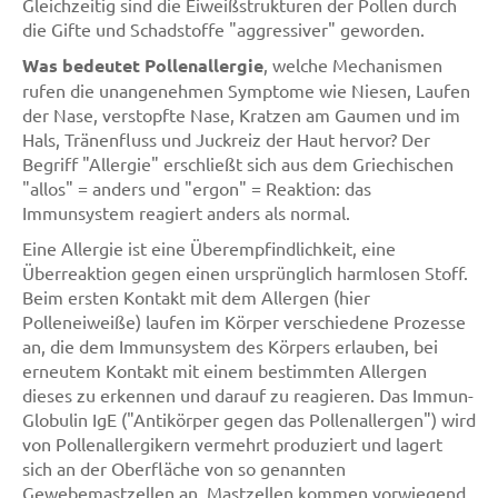
Gleichzeitig sind die Eiweißstrukturen der Pollen durch
die Gifte und Schadstoffe "aggressiver" geworden.
Was bedeutet Pollenallergie
, welche Mechanismen
rufen die unangenehmen Symptome wie Niesen, Laufen
der Nase, verstopfte Nase, Kratzen am Gaumen und im
Hals, Tränenfluss und Juckreiz der Haut hervor? Der
Begriff "Allergie" erschließt sich aus dem Griechischen
"allos" = anders und "ergon" = Reaktion: das
Immunsystem reagiert anders als normal.
Eine Allergie ist eine Überempfindlichkeit, eine
Überreaktion gegen einen ursprünglich harmlosen Stoff.
Beim ersten Kontakt mit dem Allergen (hier
Polleneiweiße) laufen im Körper verschiedene Prozesse
an, die dem Immunsystem des Körpers erlauben, bei
erneutem Kontakt mit einem bestimmten Allergen
dieses zu erkennen und darauf zu reagieren. Das Immun-
Globulin IgE ("Antikörper gegen das Pollenallergen") wird
von Pollenallergikern vermehrt produziert und lagert
sich an der Oberfläche von so genannten
Gewebemastzellen an. Mastzellen kommen vorwiegend