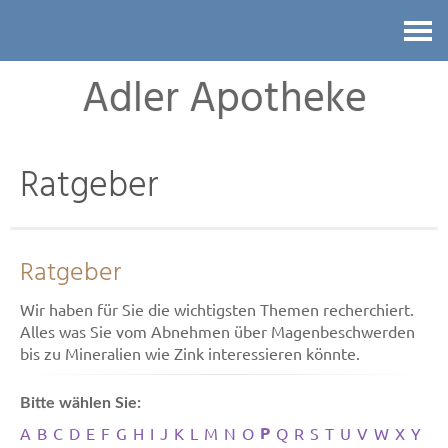
Kontakt
Adler Apotheke
Ratgeber
Ratgeber
Wir haben für Sie die wichtigsten Themen recherchiert.
Alles was Sie vom Abnehmen über Magenbeschwerden
bis zu Mineralien wie Zink interessieren könnte.
Bitte wählen Sie:
P
A
B
C
D
E
F
G
H
I
J
K
L
M
N
O
Q
R
S
T
U
V
W
X
Y